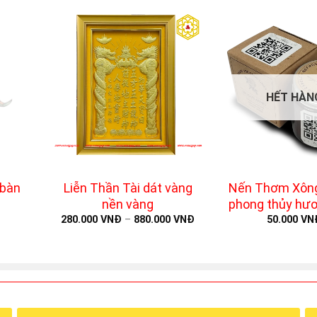
HẾT HÀN
+
+
 bàn
Liễn Thần Tài dát vàng
Nến Thơm Xôn
nền vàng
phong thủy hươ
(Vanilla
280.000
VNĐ
–
880.000
VNĐ
50.000
VN