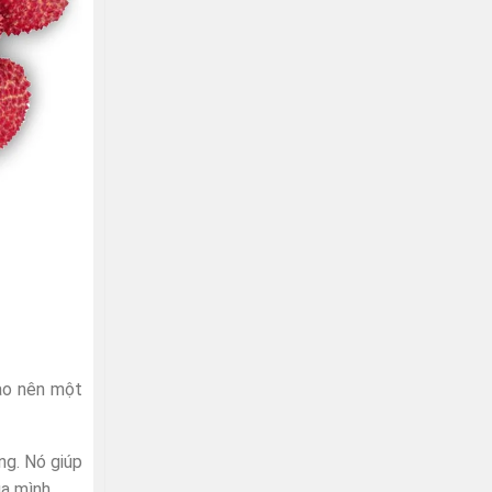
tạo nên một
ng. Nó giúp
a mình.