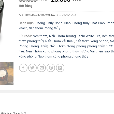
price
price
Hết hàng
was:
is:
Mã:
BOS-0491-10-COMAYSG-5-2-1-1-1-1
50.000 VNĐ.
25.000 VNĐ
Danh mục:
Phong Thủy Công Giáo
,
Phong thủy Phật Giáo
,
Phon
khách
,
Sáp thơm Phong thủy
Từ khóa:
Nến thơm
,
Nến Thơm hương Litchi White Tea
,
nến th
thơm phong thủy
,
Nến Thơm Vải thiều
,
nến thơm xông phòng
,
Nế
Phòng Phong Thủy
,
Nến Thơm Xông phòng phong thủy hương 
Tea
,
Nến Thơm Xông phòng phong thủy hương Vải thiều
,
sáp t
xông phòng
,
Sáp thơm xông phòng phong thủy