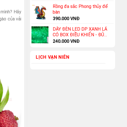
price
price
5 sao
Rồng đa sắc Phong thủy để
was:
is:
a mình? Hãy
bàn
50.000 VNĐ.
25.000 VNĐ
390.000
VNĐ
ào của vải
DÂY ĐÈN LED DP XANH LÁ
CÓ BOX ĐIỀU KHIỂN - ĐỦ
100M
240.000
VNĐ
LỊCH VẠN NIÊN