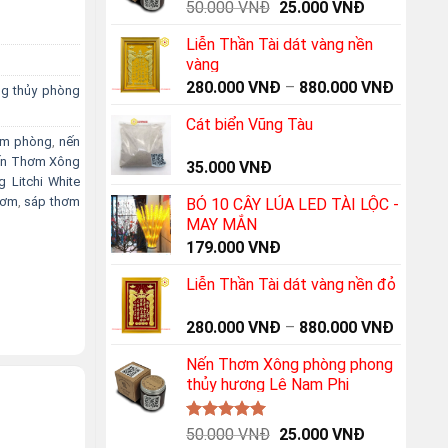
Original
Current
50.000
VNĐ
25.000
VNĐ
price
price
Liễn Thần Tài dát vàng nền
was:
is:
vàng
.
50.000 VNĐ.
25.000 VNĐ
280.000
VNĐ
–
880.000
VNĐ
g thủy phòng
Cát biển Vũng Tàu
ơm phòng
,
nến
n Thơm Xông
35.000
VNĐ
Litchi White
hơm
,
sáp thơm
BÓ 10 CÂY LÚA LED TÀI LỘC -
MAY MẮN
179.000
VNĐ
Liễn Thần Tài dát vàng nền đỏ
280.000
VNĐ
–
880.000
VNĐ
Nến Thơm Xông phòng phong
thủy hương Lê Nam Phi
Được xếp
Original
Current
50.000
VNĐ
25.000
VNĐ
hạng
5.00