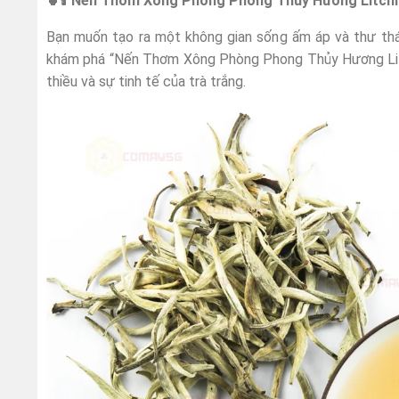
🍵🕯️
Nến Thơm Xông Phòng Phong Thủy Hương Litchi
Bạn muốn tạo ra một không gian sống ấm áp và thư thái
khám phá “Nến Thơm Xông Phòng Phong Thủy Hương Litc
thiều và sự tinh tế của trà trắng.