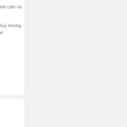
tình cảm và
Thủy Hương
i!