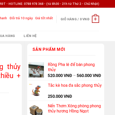
- HOTLINE: 0788 978 368 - (từ 8h30 - 21h từ Thứ 2 - Chủ Nhật)
nhanh
Đổi trả 10 ngày
Giá tốt nhất
0
GIỎ HÀNG /
0
VNĐ
UA HÀNG
LIÊN HỆ
SẢN PHẨM MỚI
Rồng Pha lê để bàn phong
g thủy
thủy
thiều +
520.000
VNĐ
–
560.000
VNĐ
Tắc kè hoa đa sắc phong thủy
250.000
VNĐ
Nến Thơm Xông phòng phong
thủy hương Hồng Ngọt