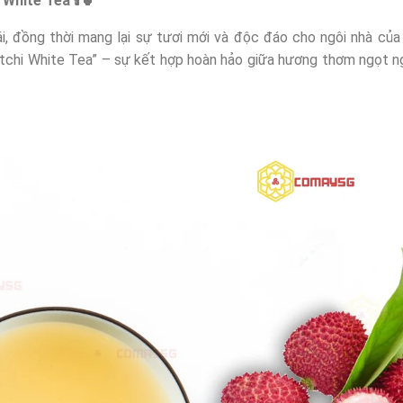
 White Tea
🕯️🍵
, đồng thời mang lại sự tươi mới và độc đáo cho ngôi nhà củ
hi White Tea” – sự kết hợp hoàn hảo giữa hương thơm ngọt ng