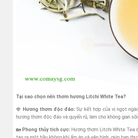
Tại sao chọn nến thơm hương Litchi White Tea?
🍓
Hương thơm độc đáo:
Sự kết hợp của vị ngọt ngào 
hương thơm độc đáo và quyến rũ, làm cho không gian sốn
🏡
Phong thủy tích cực:
Hương thơm Litchi White Tea đư
tạo ra một bầu không khí ấm áp và yên bình, giúp bạn th