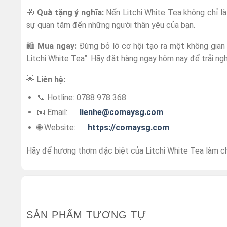
🎁
Quà tặng ý nghĩa:
Nến Litchi White Tea không chỉ là
sự quan tâm đến những người thân yêu của bạn.
🛍️
Mua ngay:
Đừng bỏ lỡ cơ hội tạo ra một không gia
Litchi White Tea”. Hãy đặt hàng ngay hôm nay để trải n
🌟
Liên hệ:
📞 Hotline: 0788 978 368
📧 Email:
lienhe@comaysg.com
🌐 Website:
https://comaysg.com
Hãy để hương thơm đặc biệt của Litchi White Tea làm ch
SẢN PHẨM TƯƠNG TỰ