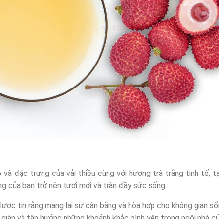
và đặc trưng của vải thiều cùng với hương trà trắng tinh tế, 
g của bạn trở nên tươi mới và tràn đầy sức sống.
ợc tin rằng mang lại sự cân bằng và hòa hợp cho không gian số
ư giãn và tận hưởng những khoảnh khắc bình yên trong ngôi nhà củ