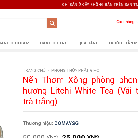
CHỈ BÁN Ở ĐÂY KHÔNG BÁN TRÊN SÀN TMĐT 
Giao hàng 
DÀNH CHO NAM
DÀNH CHO NỮ
QUÀ TẶNG
HƯỚNG DẪN M
TRANG CHỦ
/
PHONG THỦY PHẬT GIÁO
Nến Thơm Xông phòng phon
hương Litchi White Tea (Vải 
trà trắng)
Thương hiệu:
COMAYSG
Original
Current
50.000
VNĐ
25.000
VNĐ