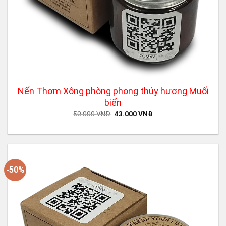
Nến Thơm Xông phòng phong thủy hương Muối
biển
Original
Current
50.000
VNĐ
43.000
VNĐ
price
price
was:
is:
50.000 VNĐ.
43.000 VNĐ.
-50%