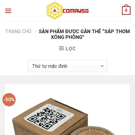
Skip
0
to
content
TRANG CHỦ
/
SẢN PHẨM ĐƯỢC GẮN THẺ “SÁP THƠM
XÔNG PHÒNG”
LỌC
-50%