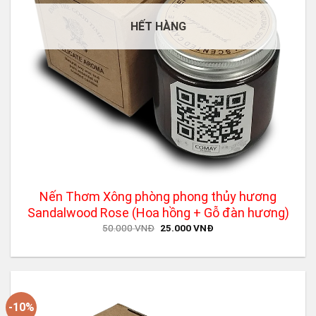
HẾT HÀNG
Nến Thơm Xông phòng phong thủy hương
Sandalwood Rose (Hoa hồng + Gỗ đàn hương)
Original
Current
50.000
VNĐ
25.000
VNĐ
price
price
was:
is:
50.000 VNĐ.
25.000 VNĐ.
-10%