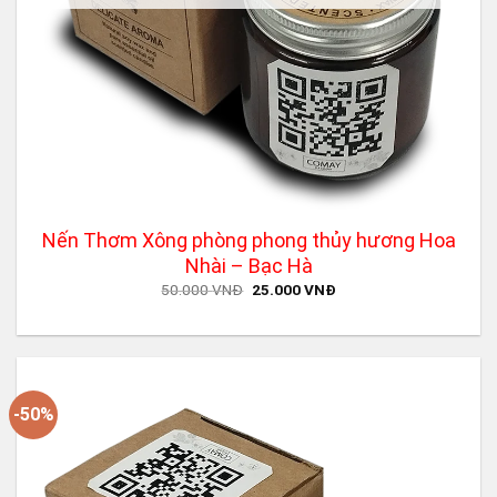
Nến Thơm Xông phòng phong thủy hương Hoa
Nhài – Bạc Hà
Original
Current
50.000
VNĐ
25.000
VNĐ
price
price
was:
is:
50.000 VNĐ.
25.000 VNĐ.
-50%