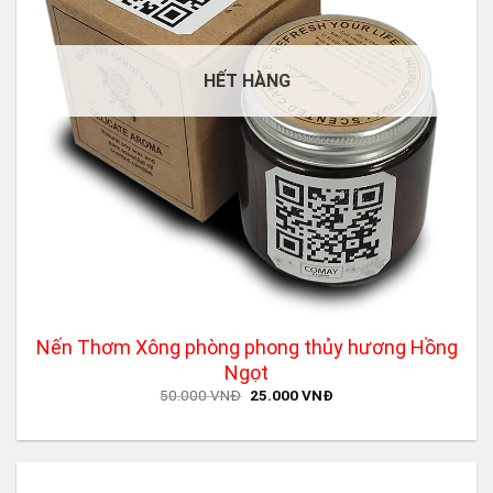
HẾT HÀNG
Nến Thơm Xông phòng phong thủy hương Hồng
Ngọt
Original
Current
50.000
VNĐ
25.000
VNĐ
price
price
was:
is:
50.000 VNĐ.
25.000 VNĐ.