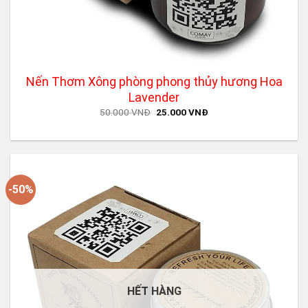
Nến Thơm Xông phòng phong thủy hương Hoa
Lavender
Original
Current
50.000
VNĐ
25.000
VNĐ
price
price
was:
is:
50.000 VNĐ.
25.000 VNĐ.
-50%
HẾT HÀNG