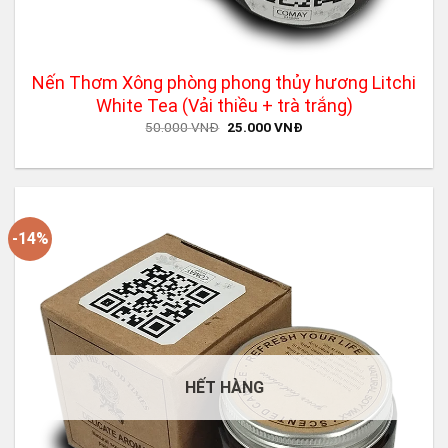
Nến Thơm Xông phòng phong thủy hương Litchi
White Tea (Vải thiều + trà trắng)
Original
Current
50.000
VNĐ
25.000
VNĐ
price
price
was:
is:
50.000 VNĐ.
25.000 VNĐ.
-14%
HẾT HÀNG