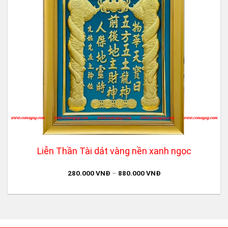
Liễn Thần Tài dát vàng nền xanh ngọc
280.000
VNĐ
–
880.000
VNĐ