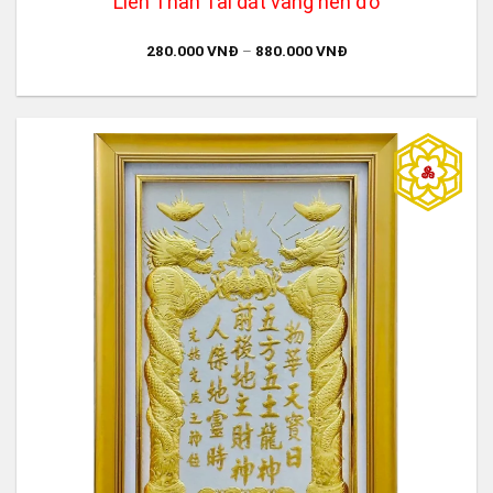
Liễn Thần Tài dát vàng nền đỏ
280.000
VNĐ
–
880.000
VNĐ