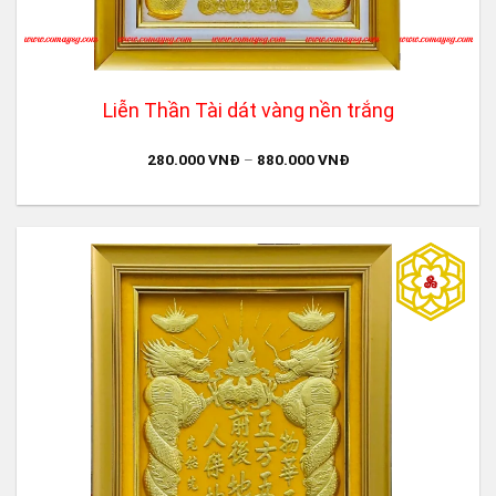
Liễn Thần Tài dát vàng nền trắng
280.000
VNĐ
–
880.000
VNĐ