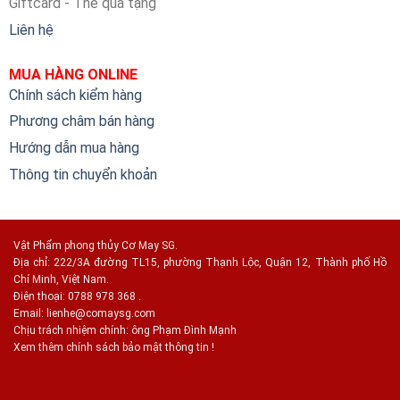
Giftcard - Thẻ quà tặng
Liên hệ
MUA HÀNG ONLINE
Chính sách kiểm hàng
Phương châm bán hàng
Hướng dẫn mua hàng
Thông tin chuyển khoản
Vật Phẩm phong thủy Cơ May SG.
Địa chỉ: 222/3A đường TL15, phường Thạnh Lộc, Quận 12, Thành phố Hồ
Chí Minh, Việt Nam.
Điện thoại: 0788 978 368 .
Email:
lienhe@comaysg.com
Chịu trách nhiệm chính: ông Phạm Đình Mạnh
Xem thêm chính sách bảo mật thông tin !