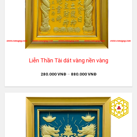
Liễn Thần Tài dát vàng nền vàng
280.000
VNĐ
–
880.000
VNĐ