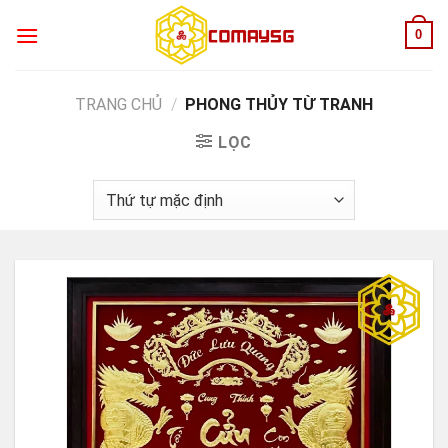
Skip
0
to
content
TRANG CHỦ
/
PHONG THỦY TỪ TRANH
LỌC