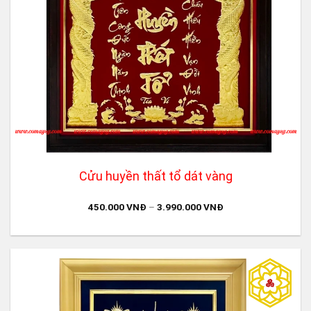
Cửu huyền thất tổ dát vàng
450.000
VNĐ
–
3.990.000
VNĐ