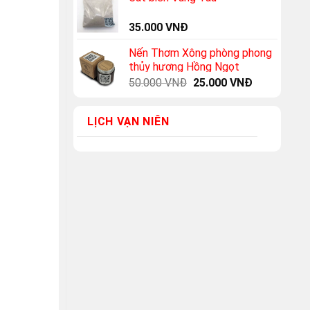
35.000
VNĐ
Nến Thơm Xông phòng phong
thủy hương Hồng Ngọt
Original
Current
50.000
VNĐ
25.000
VNĐ
price
price
was:
is:
LỊCH VẠN NIÊN
50.000 VNĐ.
25.000 VNĐ