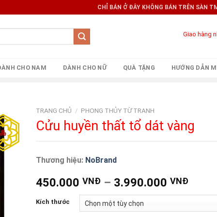
CHỈ BÁN Ở ĐÂY KHÔNG BÁN TRÊN SÀN TMĐT 
Giao hàng 
DÀNH CHO NAM
DÀNH CHO NỮ
QUÀ TẶNG
HƯỚNG DẪN M
TRANG CHỦ
/
PHONG THỦY TỪ TRANH
Cửu huyền thất tổ dát vàng
Thương hiệu:
NoBrand
450.000
VNĐ
–
3.990.000
VNĐ
Kích thước