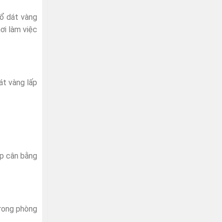
ổ dát vàng
ơi làm việc
át vàng lấp
úp cân bằng
trong phòng