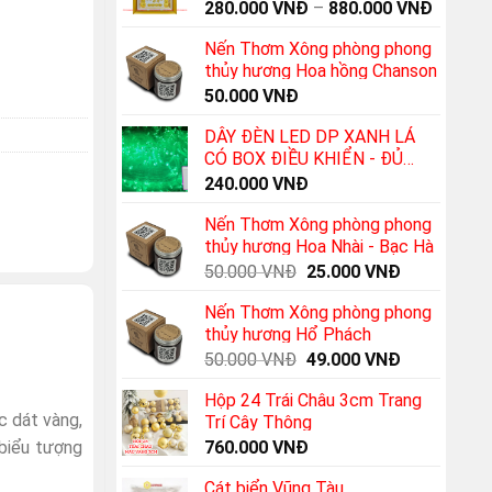
280.000
VNĐ
–
880.000
VNĐ
Nến Thơm Xông phòng phong
thủy hương Hoa hồng Chanson
50.000
VNĐ
DÂY ĐÈN LED DP XANH LÁ
CÓ BOX ĐIỀU KHIỂN - ĐỦ
100M
240.000
VNĐ
Nến Thơm Xông phòng phong
thủy hương Hoa Nhài - Bạc Hà
Original
Current
50.000
VNĐ
25.000
VNĐ
price
price
Nến Thơm Xông phòng phong
was:
is:
thủy hương Hổ Phách
50.000 VNĐ.
25.000 VNĐ
Original
Current
50.000
VNĐ
49.000
VNĐ
price
price
Hộp 24 Trái Châu 3cm Trang
was:
is:
c dát vàng,
Trí Cây Thông
50.000 VNĐ.
49.000 VNĐ
760.000
VNĐ
 biểu tượng
Cát biển Vũng Tàu