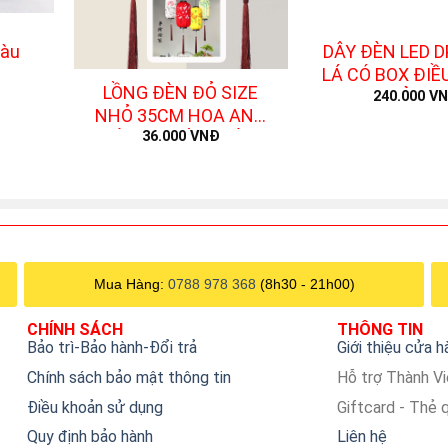
+
Tàu
DÂY ĐÈN LED 
+
LÁ CÓ BOX ĐIỀ
LỒNG ĐÈN ĐỎ SIZE
– ĐỦ 10
240.000
V
NHỎ 35CM HOA ANH
ĐÀO – KHÔNG KÈM
36.000
VNĐ
BÓNG ĐÈN
Mua Hàng:
0788 978 368
(8h30 - 21h00)
CHÍNH SÁCH
THÔNG TIN
Bảo trì-Bảo hành-Đổi trả
Giới thiệu cửa 
Chính sách bảo mật thông tin
Hỗ trợ Thành V
Điều khoản sử dụng
Giftcard - Thẻ 
Quy định bảo hành
Liên hệ