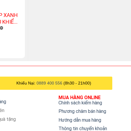
+
+
DP XANH
Liễn Thần Tài dát vàng
Nến Thơm X
U KHIỂN
nền trắng
phong thủy
O
0M
Phá
NĐ
280.000
VNĐ
–
880.000
VNĐ
50.000
VNĐ
p
w
5
Khiếu Nại:
0889 400 556
(8h30 - 21h00)
MUA HÀNG ONLINE
hàng
Chính sách kiểm hàng
iên
Phương châm bán hàng
quà tặng
Hướng dẫn mua hàng
Thông tin chuyển khoản