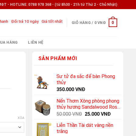
- HOTLINE: 0788 978 368 - (từ 8h30 - 21h từ Thứ 2 - Chủ Nhật)
nhanh
Đổi trả 10 ngày
Giá tốt nhất
0
GIỎ HÀNG /
0
VNĐ
UA HÀNG
LIÊN HỆ
SẢN PHẨM MỚI
Sư tử đa sắc để bàn Phong
thủy
350.000
VNĐ
Nến Thơm Xông phòng phong
thủy hương Sandalwood Rose
(Hoa hồng + Gỗ đàn hương)
Original
Current
50.000
VNĐ
25.000
VNĐ
XÓA
price
price
Liễn Thần Tài dát vàng nền
was:
is:
trắng
50.000 VNĐ.
25.000 VNĐ