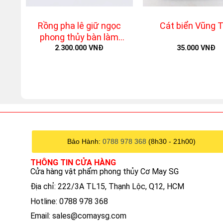
+
+
Rồng pha lê giữ ngọc
Cát biển Vũng 
phong thủy bàn làm
việc
2.300.000
VNĐ
35.000
VNĐ
Bảo Hành:
0788 978 368
(8h30 - 21h00)
THÔNG TIN CỬA HÀNG
Cửa hàng vật phẩm phong thủy Cơ May SG
Địa chỉ: 222/3A TL15, Thạnh Lộc, Q12, HCM
Hotline: 0788 978 368
Email:
sales@comaysg.com