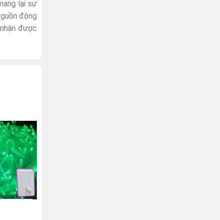
ang lại sự
 nguồn động
ể nhận được
-2%
HẾT H