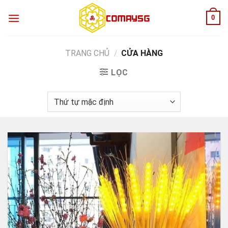
Skip
0
to
content
TRANG CHỦ
/
CỬA HÀNG
LỌC