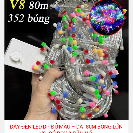
DÂY ĐÈN LED DP ĐỦ MÀU – DÀI 80M BÓNG LỚN