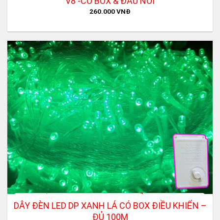
V8 -CÓ BOX & ĐẦU NỐI
260.000
VNĐ
DÂY ĐÈN LED DP XANH LÁ CÓ BOX ĐIỀU KHIỂN –
ĐỦ 100M