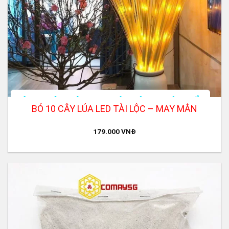
BÓ 10 CÂY LÚA LED TÀI LỘC – MAY MẮN
179.000
VNĐ