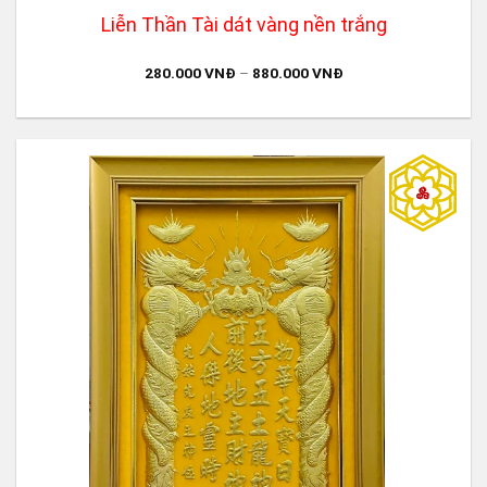
Liễn Thần Tài dát vàng nền trắng
280.000
VNĐ
–
880.000
VNĐ