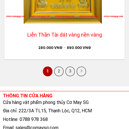
Liễn Thần Tài dát vàng nền vàng
280.000
VNĐ
–
880.000
VNĐ
1
2
3
THÔNG TIN CỬA HÀNG
Cửa hàng vật phẩm phong thủy Cơ May SG
Địa chỉ: 222/3A TL15, Thạnh Lộc, Q12, HCM
Hotline: 0788 978 368
Email:
sales@comaysg.com