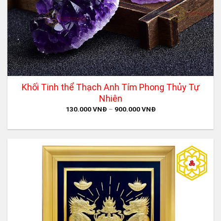
Khối Tinh thể Thạch Anh Tím Phong Thủy Tự
Nhiên
130.000
VNĐ
–
900.000
VNĐ