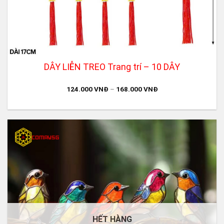
DÂY LIỄN TREO Trang trí – 10 DÂY
124.000
VNĐ
–
168.000
VNĐ
HẾT HÀNG