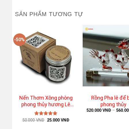
SẢN PHẨM TƯƠNG TỰ
-50%
+
+
Nến Thơm Xông phòng
Rồng Pha lê để 
phong thủy hương Lê
phong thủy
Nam Phi
520.000
VNĐ
–
560.0
Original
Current
50.000
Được xếp
VNĐ
25.000
VNĐ
price
price
hạng
5.00
was:
is: