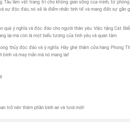
 Tàu làm vật trang trí cho không gian sống của mình, từ phòn
và sự độc đáo, nó sẽ là điểm nhấn tinh tế và mang đến sự gần gũ
 quà ý nghĩa và độc đáo cho người thân yêu. Việc tặng Cát Bi
ng lại mà còn là một biểu tượng của tình yêu và quan tâm.
hong thủy độc đáo và ý nghĩa. Hãy ghé thăm cửa hàng Phong T
h bình và may mắn mà nó mang lại!
M
ạn trở nên thêm phần bình an và tươi mới!