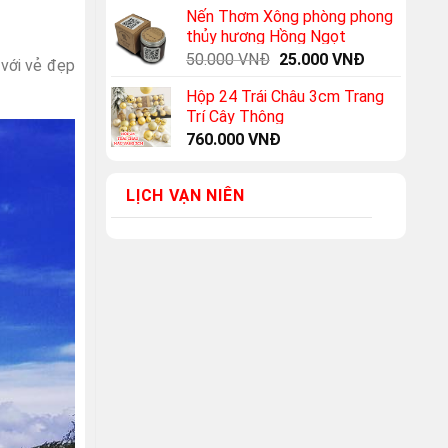
Nến Thơm Xông phòng phong
thủy hương Hồng Ngọt
Original
Current
50.000
VNĐ
25.000
VNĐ
 với vẻ đẹp
price
price
Hộp 24 Trái Châu 3cm Trang
was:
is:
Trí Cây Thông
50.000 VNĐ.
25.000 VNĐ
760.000
VNĐ
LỊCH VẠN NIÊN