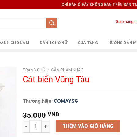
CHỈ BÁN Ở ĐÂY KHÔNG BÁN TRÊN SÀN TMĐT 
Giao hàng 
DÀNH CHO NAM
DÀNH CHO NỮ
QUÀ TẶNG
HƯỚNG DẪN M
TRANG CHỦ
/
SẢN PHẨM KHÁC
Cát biển Vũng Tàu
Thương hiệu:
COMAYSG
35.000
VNĐ
Cát biển Vũng Tàu số lượng
THÊM VÀO GIỎ HÀNG