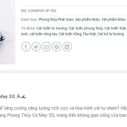
Mã:
COMAYSG-SP-002
Danh mục:
Phong thủy Phật Giáo
,
Sản phẩm khác
,
Vật phẩm khác
Từ khóa:
Cát biển lư hương
,
Cát biển phong thủy
,
Cát biển thật
sinh
,
cát biển vũng tàu
,
Cát biển Vũng Tàu thật
,
Cát bỏ lư hương
 May SG
🏝️🌊
 tăng cường năng lượng tích cực và hòa mình với tự nhiên? Hã
àng Phong Thủy Cơ May SG, mang đến không gian sống của bạn 