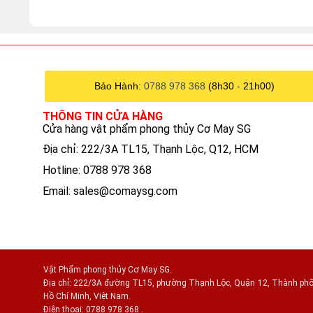
5 sao
50.000 VNĐ.
25.000 VNĐ.
Bảo Hành:
0788 978 368
(8h30 - 21h00)
THÔNG TIN CỬA HÀNG
Cửa hàng vật phẩm phong thủy Cơ May SG
Địa chỉ: 222/3A TL15, Thạnh Lộc, Q12, HCM
Hotline: 0788 978 368
Email:
sales@comaysg.com
Vật Phẩm phong thủy Cơ May SG.
Địa chỉ: 222/3A đường TL15, phường Thạnh Lộc, Quận 12, Thành ph
Hồ Chí Minh, Việt Nam.
Điện thoại: 0788 978 368 .