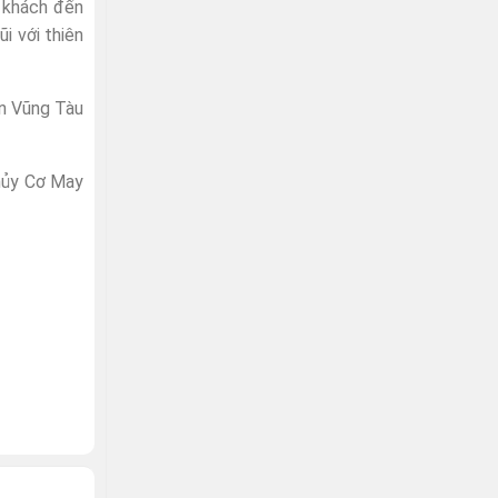
g khách đến
i với thiên
ển Vũng Tàu
hủy Cơ May