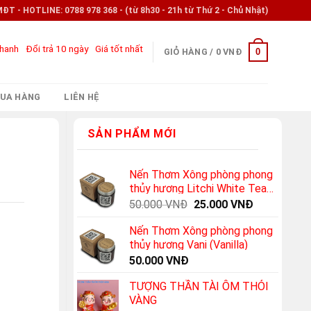
- HOTLINE: 0788 978 368 - (từ 8h30 - 21h từ Thứ 2 - Chủ Nhật)
nhanh
Đổi trả 10 ngày
Giá tốt nhất
0
GIỎ HÀNG /
0
VNĐ
UA HÀNG
LIÊN HỆ
SẢN PHẨM MỚI
Nến Thơm Xông phòng phong
thủy hương Litchi White Tea
(Vải thiều + trà trắng)
Original
Current
50.000
VNĐ
25.000
VNĐ
price
price
Nến Thơm Xông phòng phong
was:
is:
thủy hương Vani (Vanilla)
50.000 VNĐ.
25.000 VNĐ
50.000
VNĐ
TƯỢNG THẦN TÀI ÔM THỎI
VÀNG