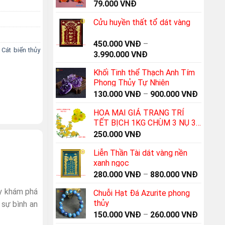
79.000
VNĐ
Cửu huyền thất tổ dát vàng
450.000
VNĐ
–
,
Cát biển thủy
3.990.000
VNĐ
Khối Tinh thể Thạch Anh Tím
Phong Thủy Tự Nhiên
130.000
VNĐ
–
900.000
VNĐ
HOA MAI GIẢ TRANG TRÍ
TẾT BỊCH 1KG CHÙM 3 NỤ 3
Hoa
250.000
VNĐ
Liễn Thần Tài dát vàng nền
xanh ngọc
280.000
VNĐ
–
880.000
VNĐ
y khám phá
Chuỗi Hạt Đá Azurite phong
thủy
sự bình an
150.000
VNĐ
–
260.000
VNĐ