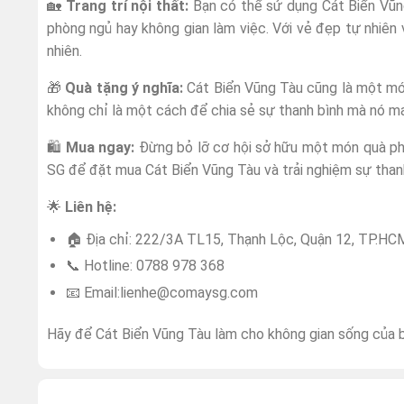
🏡
Trang trí nội thất:
Bạn có thể sử dụng Cát Biển Vũng
phòng ngủ hay không gian làm việc. Với vẻ đẹp tự nhiên 
nhiên.
🎁
Quà tặng ý nghĩa:
Cát Biển Vũng Tàu cũng là một món
không chỉ là một cách để chia sẻ sự thanh bình mà nó ma
🛍️
Mua ngay:
Đừng bỏ lỡ cơ hội sở hữu một món quà p
SG để đặt mua Cát Biển Vũng Tàu và trải nghiệm sự than
🌟
Liên hệ:
🏠 Địa chỉ: 222/3A TL15, Thạnh Lộc, Quận 12, TP.HC
📞 Hotline: 0788 978 368
📧 Email:
lienhe@comaysg.com
Hãy để Cát Biển Vũng Tàu làm cho không gian sống của b