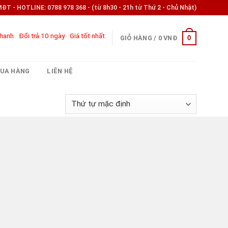
- HOTLINE: 0788 978 368 - (từ 8h30 - 21h từ Thứ 2 - Chủ Nhật)
nhanh
Đổi trả 10 ngày
Giá tốt nhất
0
GIỎ HÀNG /
0
VNĐ
UA HÀNG
LIÊN HỆ