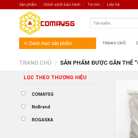
Skip
Sản phẩm
Chính sách bảo hành
Tin tức
Liên hệ
to
content
Tìm
kiếm:
Danh mục sản phẩm
TRANG CHỦ
TRANG CHỦ
/
SẢN PHẨM ĐƯỢC GẮN THẺ “C
LỌC THEO THƯƠNG HIỆU
COMAYSG
NoBrand
ROGASKA