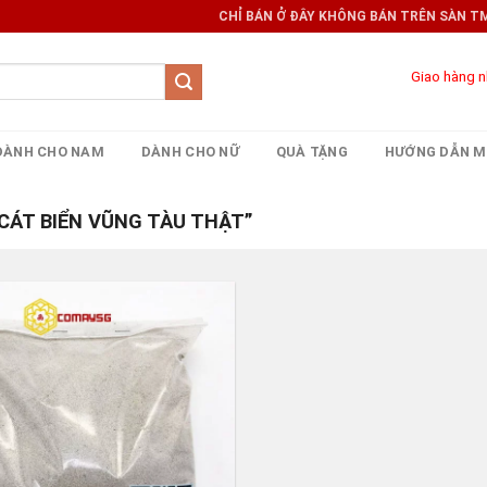
CHỈ BÁN Ở ĐÂY KHÔNG BÁN TRÊN SÀN TMĐT 
Giao hàng 
DÀNH CHO NAM
DÀNH CHO NỮ
QUÀ TẶNG
HƯỚNG DẪN M
ÁT BIỂN VŨNG TÀU THẬT”