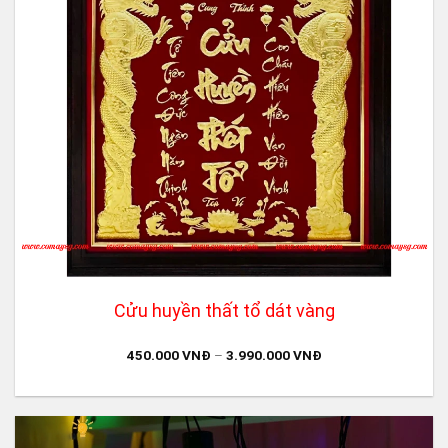
Cửu huyền thất tổ dát vàng
450.000
VNĐ
–
3.990.000
VNĐ