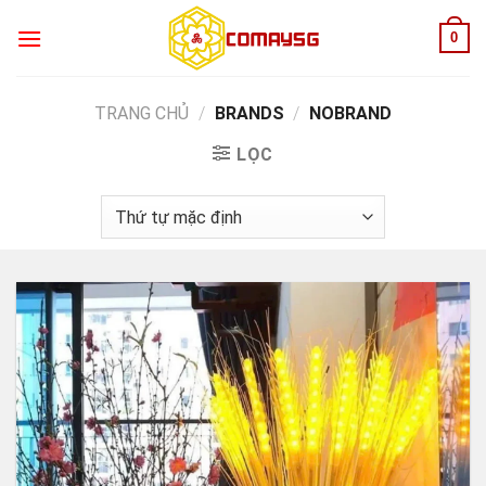
Skip
0
to
content
TRANG CHỦ
/
BRANDS
/
NOBRAND
LỌC