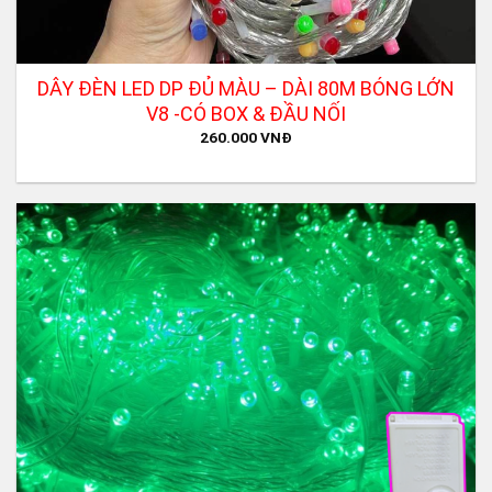
DÂY ĐÈN LED DP ĐỦ MÀU – DÀI 80M BÓNG LỚN
V8 -CÓ BOX & ĐẦU NỐI
260.000
VNĐ