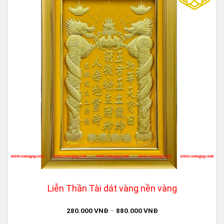
Liễn Thần Tài dát vàng nền vàng
280.000
VNĐ
–
880.000
VNĐ