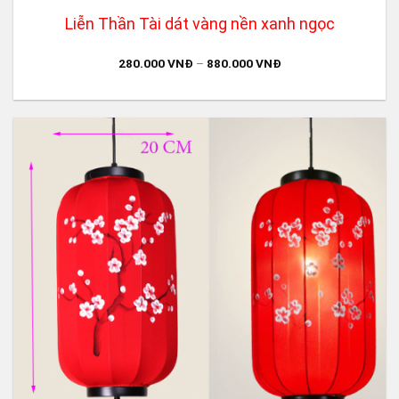
Liễn Thần Tài dát vàng nền xanh ngọc
280.000
VNĐ
–
880.000
VNĐ