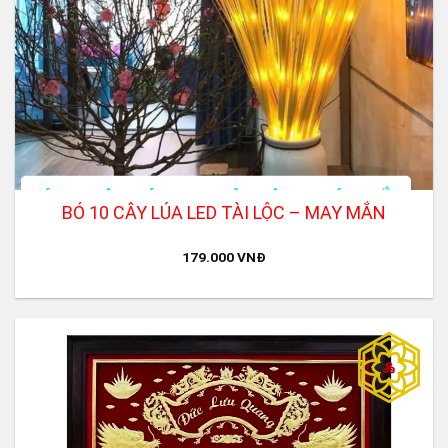
BÓ 10 CÂY LÚA LED TÀI LỘC – MAY MẮN
179.000
VNĐ