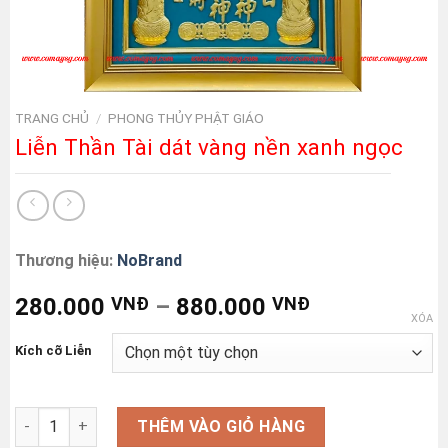
TRANG CHỦ
/
PHONG THỦY PHẬT GIÁO
Liễn Thần Tài dát vàng nền xanh ngọc
Thương hiệu:
NoBrand
280.000
VNĐ
–
880.000
VNĐ
XÓA
Kích cỡ Liễn
Liễn Thần Tài dát vàng nền xanh ngọc số lượng
THÊM VÀO GIỎ HÀNG