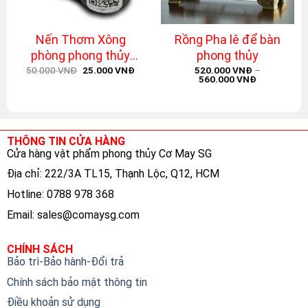
Nến Thơm Xông
Rồng Pha lê để bàn
phòng phong thủy
phong thủy
Original
Current
hương BlueBell
50.000
VNĐ
25.000
VNĐ
520.000
VNĐ
–
price
price
560.000
VNĐ
was:
is:
50.000 VNĐ.
25.000 VNĐ.
THÔNG TIN CỬA HÀNG
Cửa hàng vật phẩm phong thủy Cơ May SG
Địa chỉ: 222/3A TL15, Thạnh Lộc, Q12, HCM
Hotline: 0788 978 368
Email:
sales@comaysg.com
CHÍNH SÁCH
Bảo trì-Bảo hành-Đổi trả
Chính sách bảo mật thông tin
Điều khoản sử dụng