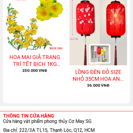
HOA MAI GIẢ TRANG
TRÍ TẾT BỊCH 1KG
CHÙM 3 NỤ 3 Hoa
250.000
VNĐ
LỒNG ĐÈN ĐỎ SIZE
NHỎ 35CM HOA ANH
ĐÀO – KHÔNG KÈM
36.000
VNĐ
BÓNG ĐÈN
THÔNG TIN CỬA HÀNG
Cửa hàng vật phẩm phong thủy Cơ May SG
Địa chỉ: 222/3A TL15, Thạnh Lộc, Q12, HCM