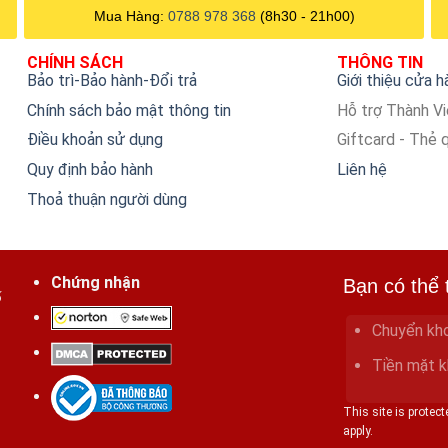
Mua Hàng:
0788 978 368
(8h30 - 21h00)
CHÍNH SÁCH
THÔNG TIN
Bảo trì-Bảo hành-Đổi trả
Giới thiệu cửa 
Chính sách bảo mật thông tin
Hỗ trợ Thành V
Điều khoản sử dụng
Giftcard - Thẻ 
Quy định bảo hành
Liên hệ
Thoả thuận người dùng
Chứng nhận
Bạn có thể 
ố
Chuyển kh
Tiền mặt k
This site is prote
apply.