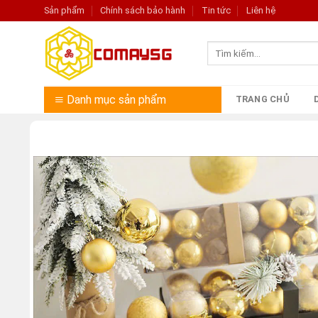
Skip
Sản phẩm
Chính sách bảo hành
Tin tức
Liên hệ
to
content
Tìm
kiếm:
Danh mục sản phẩm
TRANG CHỦ