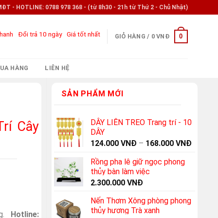
- HOTLINE: 0788 978 368 - (từ 8h30 - 21h từ Thứ 2 - Chủ Nhật)
nhanh
Đổi trả 10 ngày
Giá tốt nhất
0
GIỎ HÀNG /
0
VNĐ
UA HÀNG
LIÊN HỆ
SẢN PHẨM MỚI
DÂY LIỄN TREO Trang trí - 10
rí Cây
DÂY
124.000
VNĐ
–
168.000
VNĐ
Rồng pha lê giữ ngọc phong
thủy bàn làm việc
2.300.000
VNĐ
Nến Thơm Xông phòng phong
thủy hương Trà xanh
ng.
Hotline: