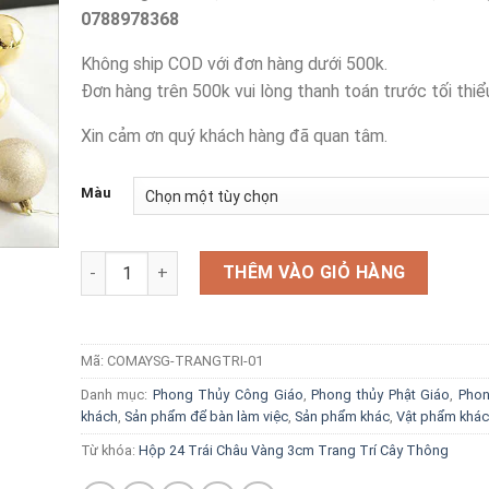
0788978368
Không ship COD với đơn hàng dưới 500k.
Đơn hàng trên 500k vui lòng thanh toán trước tối thiể
Xin cảm ơn quý khách hàng đã quan tâm.
Màu
Hộp 24 Trái Châu 3cm Trang Trí Cây Thông số lượng
THÊM VÀO GIỎ HÀNG
Mã:
COMAYSG-TRANGTRI-01
Danh mục:
Phong Thủy Công Giáo
,
Phong thủy Phật Giáo
,
Phon
khách
,
Sản phẩm để bàn làm việc
,
Sản phẩm khác
,
Vật phẩm khác
Từ khóa:
Hộp 24 Trái Châu Vàng 3cm Trang Trí Cây Thông