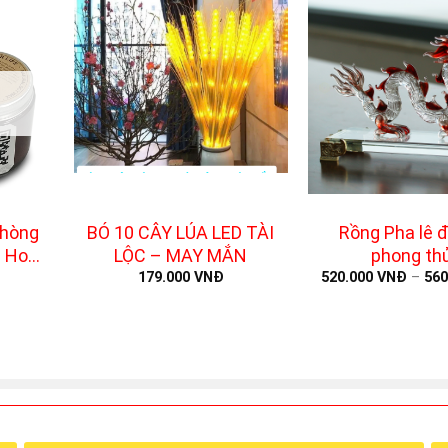
+
+
hòng
BÓ 10 CÂY LÚA LED TÀI
Rồng Pha lê 
g Hoa
LỘC – MAY MẮN
phong th
n
179.000
VNĐ
520.000
VNĐ
–
56