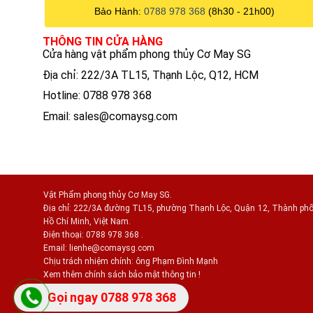
Bảo Hành:
0788 978 368
(8h30 - 21h00)
THÔNG TIN CỬA HÀNG
Cửa hàng vật phẩm phong thủy Cơ May SG
Địa chỉ: 222/3A TL15, Thạnh Lộc, Q12, HCM
Hotline: 0788 978 368
Email:
sales@comaysg.com
Vật Phẩm phong thủy Cơ May SG.
Địa chỉ: 222/3A đường TL15, phường Thạnh Lộc, Quận 12, Thành ph
Hồ Chí Minh, Việt Nam.
Điện thoại: 0788 978 368 .
Email:
lienhe@comaysg.com
Chịu trách nhiệm chính: ông Phạm Đình Mạnh
Xem thêm chính sách bảo mật thông tin !
Gọi ngay 0788 978 368