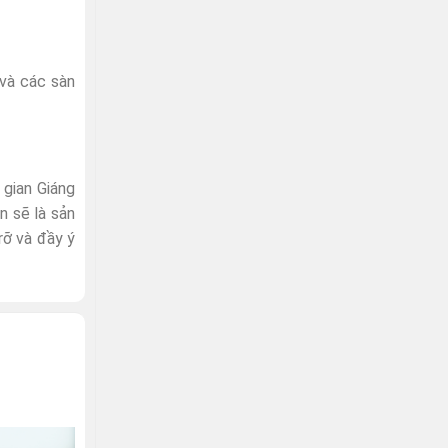
 và các sàn
 gian Giáng
n sẽ là sản
rỡ và đầy ý