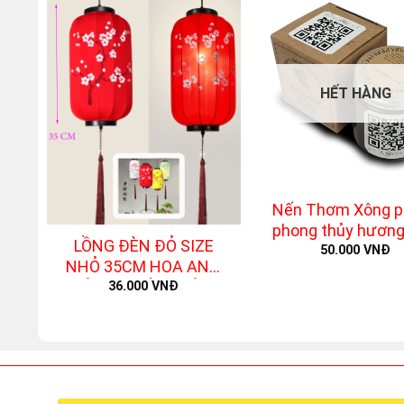
HẾT HÀNG
+
Nến Thơm Xông p
+
phong thủy hươn
LỒNG ĐÈN ĐỎ SIZE
hồng Chanso
50.000
VNĐ
NHỎ 35CM HOA ANH
ĐÀO – KHÔNG KÈM
36.000
VNĐ
BÓNG ĐÈN