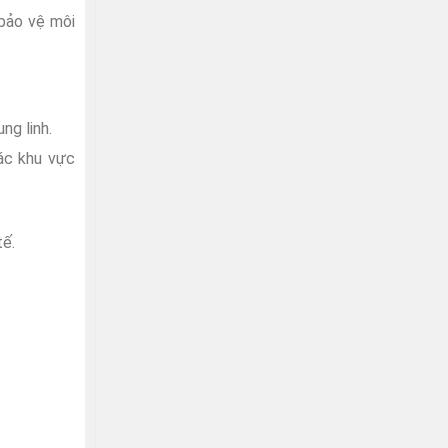
 bảo vệ môi
ng linh.
ác khu vực
tế.