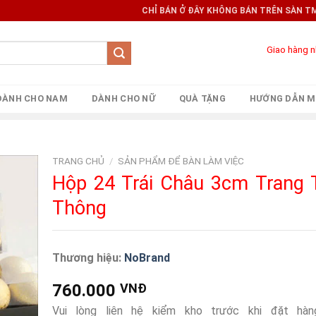
CHỈ BÁN Ở ĐÂY KHÔNG BÁN TRÊN SÀN TMĐT 
Giao hàng 
DÀNH CHO NAM
DÀNH CHO NỮ
QUÀ TẶNG
HƯỚNG DẪN M
TRANG CHỦ
/
SẢN PHẨM ĐỂ BÀN LÀM VIỆC
Hộp 24 Trái Châu 3cm Trang T
Thông
Thương hiệu:
NoBrand
760.000
VNĐ
Vui lòng liên hệ kiểm kho trước khi đặt hà