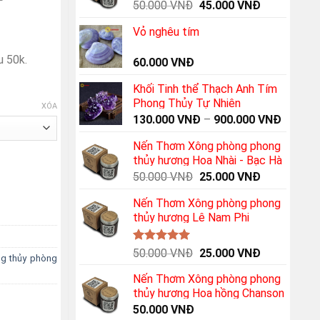
Original
Current
50.000
VNĐ
45.000
VNĐ
price
price
Vỏ nghêu tím
was:
is:
50.000 VNĐ.
45.000 VNĐ
u 50k.
60.000
VNĐ
Khối Tinh thể Thạch Anh Tím
Phong Thủy Tự Nhiên
XÓA
130.000
VNĐ
–
900.000
VNĐ
Nến Thơm Xông phòng phong
thủy hương Hoa Nhài - Bạc Hà
Original
Current
50.000
VNĐ
25.000
VNĐ
price
price
Nến Thơm Xông phòng phong
was:
is:
thủy hương Lê Nam Phi
50.000 VNĐ.
25.000 VNĐ
Được xếp
Original
Current
50.000
VNĐ
25.000
VNĐ
g thủy phòng
hạng
5.00
price
price
5 sao
Nến Thơm Xông phòng phong
was:
is:
thủy hương Hoa hồng Chanson
50.000 VNĐ.
25.000 VNĐ
50.000
VNĐ