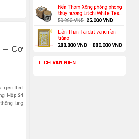
Nến Thơm Xông phòng phong
thủy hương Litchi White Tea
(Vải thiều + trà trắng)
Original
Current
50.000
VNĐ
25.000
VNĐ
price
price
Liễn Thần Tài dát vàng nền
was:
is:
trắng
50.000 VNĐ.
25.000 VNĐ
280.000
VNĐ
–
880.000
VNĐ
g – Cơ
LỊCH VẠN NIÊN
g gian thật
ông.
Hộp 24
thông lung