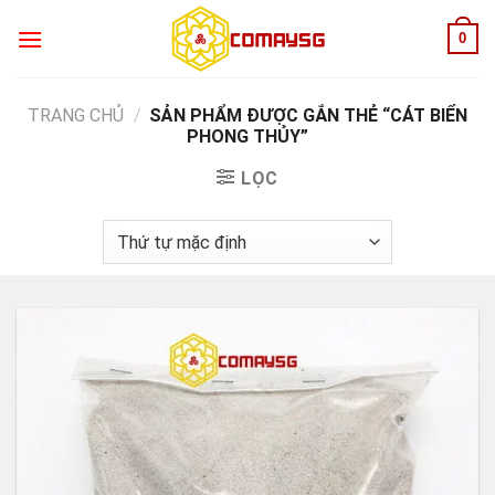
Skip
0
to
content
TRANG CHỦ
/
SẢN PHẨM ĐƯỢC GẮN THẺ “CÁT BIỂN
PHONG THỦY”
LỌC