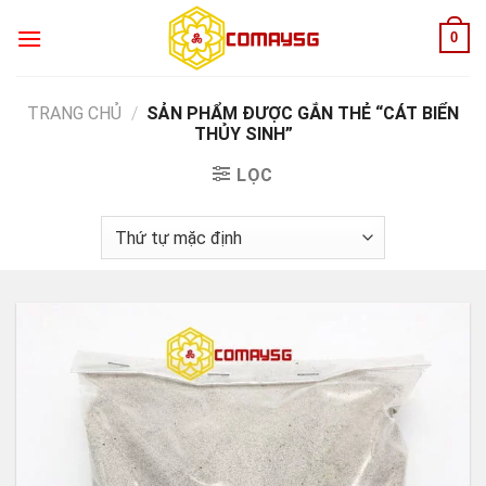
Skip
0
to
content
TRANG CHỦ
/
SẢN PHẨM ĐƯỢC GẮN THẺ “CÁT BIỂN
THỦY SINH”
LỌC