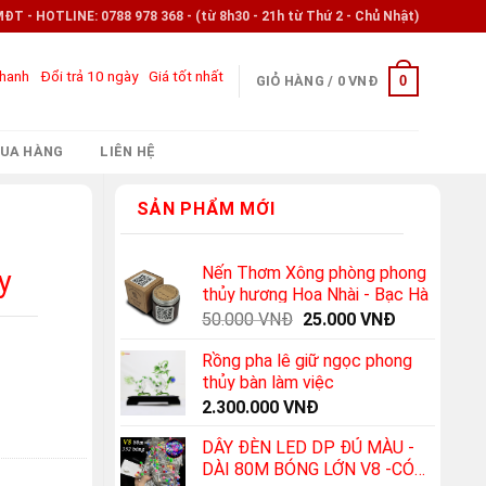
- HOTLINE: 0788 978 368 - (từ 8h30 - 21h từ Thứ 2 - Chủ Nhật)
nhanh
Đổi trả 10 ngày
Giá tốt nhất
0
GIỎ HÀNG /
0
VNĐ
UA HÀNG
LIÊN HỆ
SẢN PHẨM MỚI
Nến Thơm Xông phòng phong
y
thủy hương Hoa Nhài - Bạc Hà
Original
Current
50.000
VNĐ
25.000
VNĐ
price
price
Rồng pha lê giữ ngọc phong
was:
is:
thủy bàn làm việc
50.000 VNĐ.
25.000 VNĐ
2.300.000
VNĐ
DÂY ĐÈN LED DP ĐỦ MÀU -
DÀI 80M BÓNG LỚN V8 -CÓ