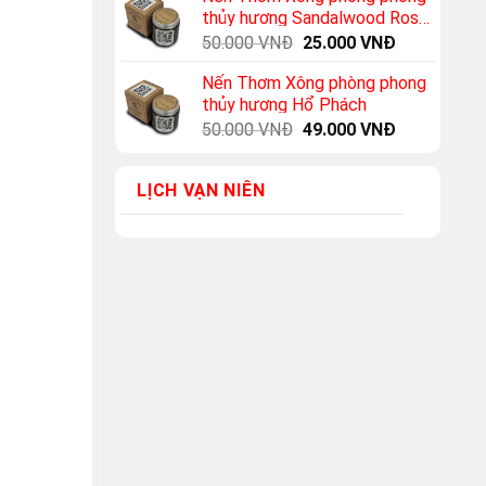
thủy hương Sandalwood Rose
(Hoa hồng + Gỗ đàn hương)
Original
Current
50.000
VNĐ
25.000
VNĐ
price
price
Nến Thơm Xông phòng phong
was:
is:
thủy hương Hổ Phách
50.000 VNĐ.
25.000 VNĐ
Original
Current
50.000
VNĐ
49.000
VNĐ
price
price
was:
is:
LỊCH VẠN NIÊN
50.000 VNĐ.
49.000 VNĐ