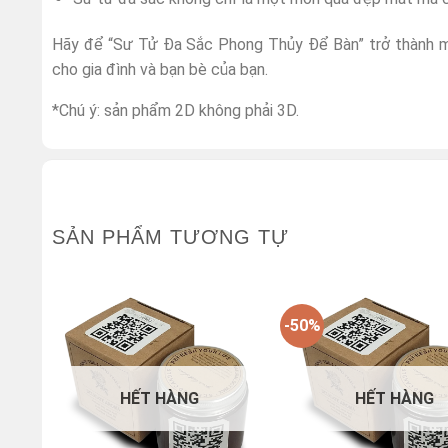
Hãy để “Sư Tử Đa Sắc Phong Thủy Để Bàn” trở thành m
cho gia đình và bạn bè của bạn.
*Chú ý: sản phẩm 2D không phải 3D.
SẢN PHẨM TƯƠNG TỰ
-50%
HẾT HÀNG
HẾT HÀNG