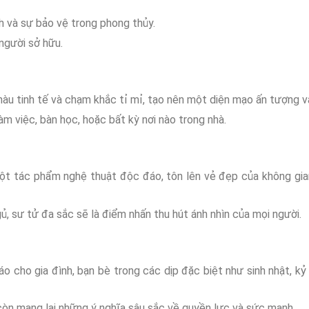
h và sự bảo vệ trong phong thủy.
người sở hữu.
àu tinh tế và chạm khắc tỉ mỉ, tạo nên một diện mạo ấn tượng v
àm việc, bàn học, hoặc bất kỳ nơi nào trong nhà.
một tác phẩm nghệ thuật độc đáo, tôn lên vẻ đẹp của không gi
, sư tử đa sắc sẽ là điểm nhấn thu hút ánh nhìn của mọi người.
 cho gia đình, bạn bè trong các dịp đặc biệt như sinh nhật, kỷ
òn mang lại những ý nghĩa sâu sắc về quyền lực và sức mạnh.