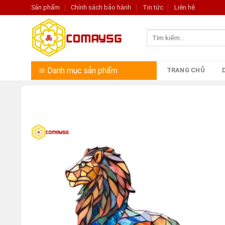
Skip
Sản phẩm
Chính sách bảo hành
Tin tức
Liên hệ
to
content
Tìm
kiếm:
Danh mục sản phẩm
TRANG CHỦ