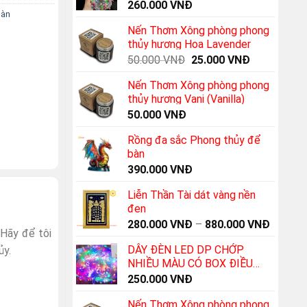
BOX & ĐẦU NỐI
260.000
VNĐ
bàn
Nến Thơm Xông phòng phong
thủy hương Hoa Lavender
Original
Current
50.000
VNĐ
25.000
VNĐ
price
price
Nến Thơm Xông phòng phong
was:
is:
thủy hương Vani (Vanilla)
50.000 VNĐ.
25.000 VNĐ
50.000
VNĐ
Rồng đa sắc Phong thủy để
bàn
390.000
VNĐ
Liễn Thần Tài dát vàng nền
đen
280.000
VNĐ
–
880.000
VNĐ
Hãy để tôi
DÂY ĐÈN LED DP CHỚP
ủy.
NHIỀU MÀU CÓ BOX ĐIỀU
KHIỂN - ĐỦ 100M
250.000
VNĐ
Nến Thơm Xông phòng phong