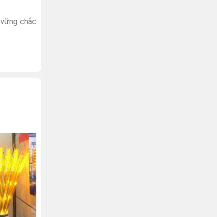
 vững chắc
-50%
HẾT HÀNG