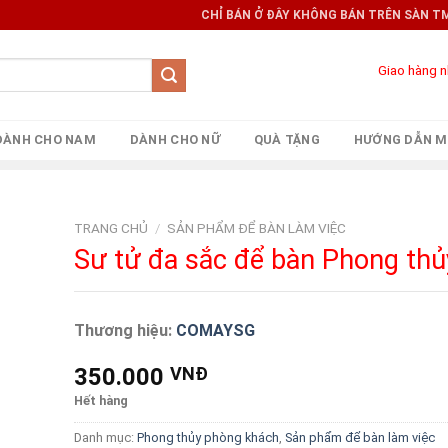
CHỈ BÁN Ở ĐÂY KHÔNG BÁN TRÊN SÀN TMĐT 
Giao hàng 
DÀNH CHO NAM
DÀNH CHO NỮ
QUÀ TẶNG
HƯỚNG DẪN M
TRANG CHỦ
/
SẢN PHẨM ĐỂ BÀN LÀM VIỆC
Sư tử đa sắc để bàn Phong thủ
Thương hiệu:
COMAYSG
350.000
VNĐ
Hết hàng
Danh mục:
Phong thủy phòng khách
,
Sản phẩm để bàn làm việc