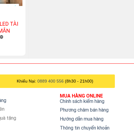
+
+
LED TÀI
Nến Thơm Xông phòng
TƯỢNG THẦ
 MẮN
phong thủy hương Hồng
THỎI 
Original
Current
Ngọt
NĐ
50.000
VNĐ
25.000
VNĐ
79.000
price
price
was:
is:
50.000 VNĐ.
25.000 VNĐ.
Khiếu Nại:
0889 400 556
(8h30 - 21h00)
MUA HÀNG ONLINE
hàng
Chính sách kiểm hàng
iên
Phương châm bán hàng
quà tặng
Hướng dẫn mua hàng
Thông tin chuyển khoản