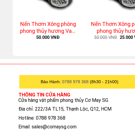
+
+
Nến Thơm Xông phòng
Nến Thơm Xông p
phong thủy hương Vani
phong thủy hư
Original
(Vanilla)
Litchi White Tea 
50.000
VNĐ
50.000
VNĐ
25.000
price
thiều + trà trắn
was:
50.000 
Bảo Hành:
0788 978 368
(8h30 - 21h00)
THÔNG TIN CỬA HÀNG
Cửa hàng vật phẩm phong thủy Cơ May SG
Địa chỉ: 222/3A TL15, Thạnh Lộc, Q12, HCM
Hotline: 0788 978 368
Email:
sales@comaysg.com