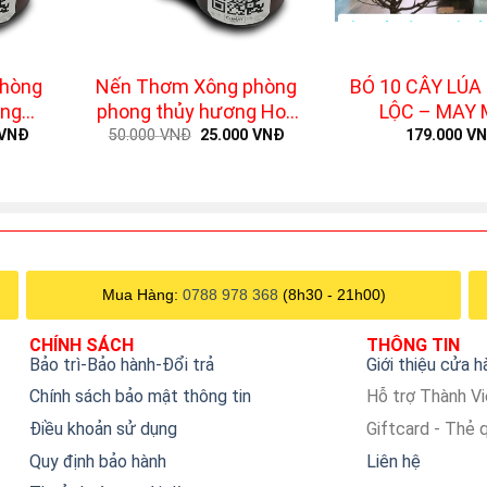
+
+
hòng
Nến Thơm Xông phòng
BÓ 10 CÂY LÚA 
ơng
phong thủy hương Hoa
LỘC – MAY
Current
Original
Current
(Vải
Lavender
VNĐ
50.000
VNĐ
25.000
VNĐ
179.000
V
price
price
price
g)
is:
was:
is:
VNĐ.
25.000 VNĐ.
50.000 VNĐ.
25.000 VNĐ.
Mua Hàng:
0788 978 368
(8h30 - 21h00)
CHÍNH SÁCH
THÔNG TIN
Bảo trì-Bảo hành-Đổi trả
Giới thiệu cửa 
Chính sách bảo mật thông tin
Hỗ trợ Thành V
Điều khoản sử dụng
Giftcard - Thẻ 
Quy định bảo hành
Liên hệ