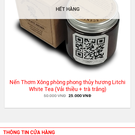
HẾT HÀNG
Nến Thơm Xông phòng phong thủy hương Litchi
White Tea (Vải thiều + trà trắng)
Original
Current
50.000
VNĐ
25.000
VNĐ
price
price
was:
is:
50.000 VNĐ.
25.000 VNĐ.
THÔNG TIN CỬA HÀNG