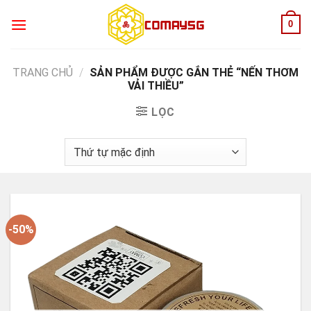
Skip
0
to
content
TRANG CHỦ
/
SẢN PHẨM ĐƯỢC GẮN THẺ “NẾN THƠM
VẢI THIỀU”
LỌC
-50%