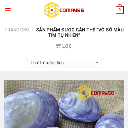
Skip
0
to
content
TRANG CHỦ
/
SẢN PHẨM ĐƯỢC GẮN THẺ “VỎ SÒ MÀU
TÍM TỰ NHIÊN”
LỌC