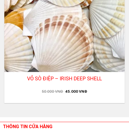
VỎ SÒ ĐIỆP – IRISH DEEP SHELL
Original
Current
50.000
VNĐ
45.000
VNĐ
price
price
was:
is:
50.000 VNĐ.
45.000 VNĐ.
THÔNG TIN CỬA HÀNG