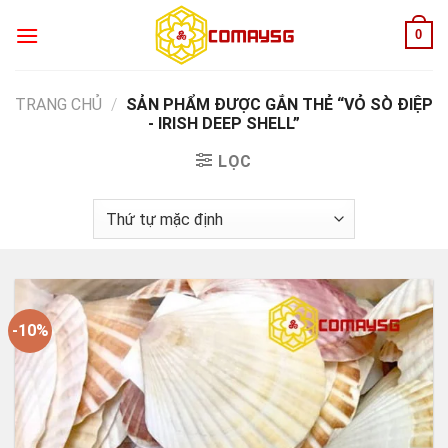
Skip
0
to
content
TRANG CHỦ
/
SẢN PHẨM ĐƯỢC GẮN THẺ “VỎ SÒ ĐIỆP
- IRISH DEEP SHELL”
LỌC
-10%