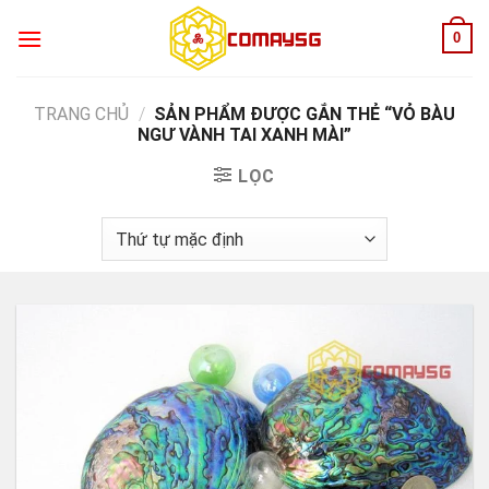
Skip
0
to
content
TRANG CHỦ
/
SẢN PHẨM ĐƯỢC GẮN THẺ “VỎ BÀU
NGƯ VÀNH TAI XANH MÀI”
LỌC