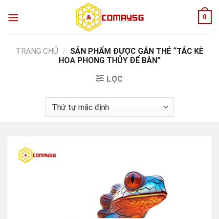
Skip
0
to
content
TRANG CHỦ
/
SẢN PHẨM ĐƯỢC GẮN THẺ “TẮC KÈ
HOA PHONG THỦY ĐỂ BÀN”
LỌC