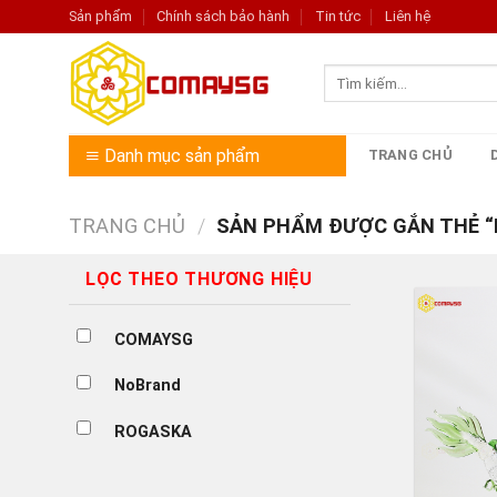
Skip
Sản phẩm
Chính sách bảo hành
Tin tức
Liên hệ
to
content
Tìm
kiếm:
Danh mục sản phẩm
TRANG CHỦ
TRANG CHỦ
/
SẢN PHẨM ĐƯỢC GẮN THẺ “R
LỌC THEO THƯƠNG HIỆU
COMAYSG
NoBrand
ROGASKA