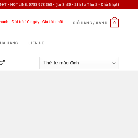
- HOTLINE: 0788 978 368 - (từ 8h30 - 21h từ Thứ 2 - Chủ Nhật)
nhanh
Đổi trả 10 ngày
Giá tốt nhất
0
GIỎ HÀNG /
0
VNĐ
UA HÀNG
LIÊN HỆ
C”