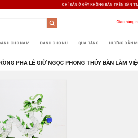
CHỈ BÁN Ở ĐÂY KHÔNG BÁN TRÊN SÀN TMĐT 
Giao hàng 
DÀNH CHO NAM
DÀNH CHO NỮ
QUÀ TẶNG
HƯỚNG DẪN M
ỒNG PHA LÊ GIỮ NGỌC PHONG THỦY BÀN LÀM VIỆ