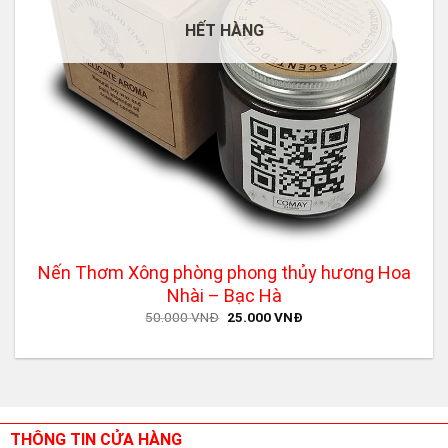
HẾT HÀNG
Nến Thơm Xông phòng phong thủy hương Hoa
Nhài – Bạc Hà
Original
Current
50.000
VNĐ
25.000
VNĐ
price
price
was:
is:
50.000 VNĐ.
25.000 VNĐ.
THÔNG TIN CỬA HÀNG