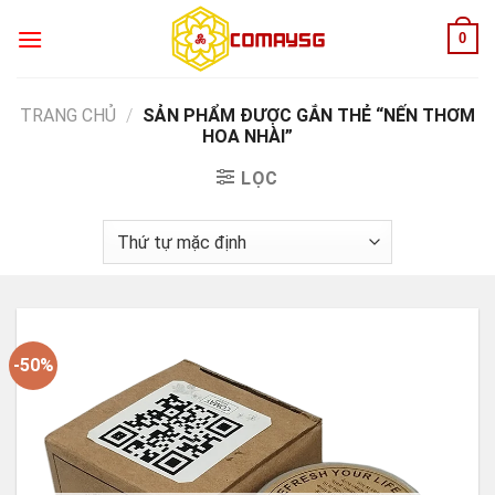
Skip
0
to
content
TRANG CHỦ
/
SẢN PHẨM ĐƯỢC GẮN THẺ “NẾN THƠM
HOA NHÀI”
LỌC
-50%