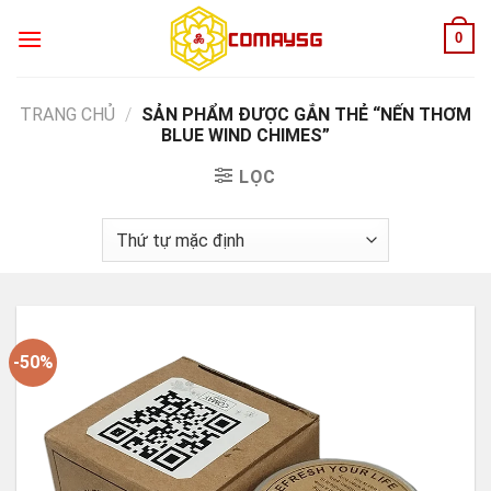
Skip
0
to
content
TRANG CHỦ
/
SẢN PHẨM ĐƯỢC GẮN THẺ “NẾN THƠM
BLUE WIND CHIMES”
LỌC
-50%