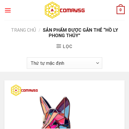
Skip
0
to
content
TRANG CHỦ
/
SẢN PHẨM ĐƯỢC GẮN THẺ “HỒ LY
PHONG THỦY”
LỌC