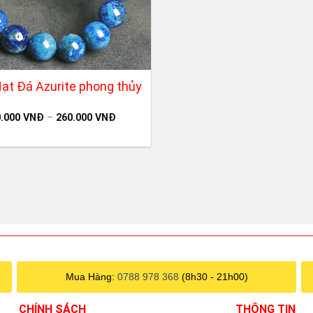
ạt Đá Azurite phong thủy
0.000
VNĐ
–
260.000
VNĐ
Mua Hàng:
0788 978 368
(8h30 - 21h00)
CHÍNH SÁCH
THÔNG TIN