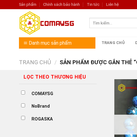
Skip
Sản phẩm
Chính sách bảo hành
Tin tức
Liên hệ
to
content
Tìm
kiếm:
Danh mục sản phẩm
TRANG CHỦ
TRANG CHỦ
/
SẢN PHẨM ĐƯỢC GẮN THẺ “C
LỌC THEO THƯƠNG HIỆU
COMAYSG
NoBrand
ROGASKA