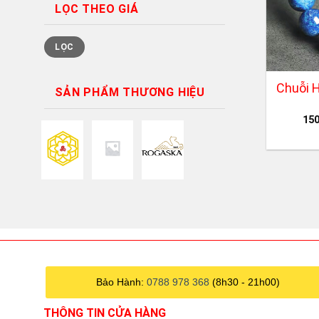
LỌC THEO GIÁ
Giá
Giá
LỌC
thấp
cao
nhất
nhất
+
Chuỗi H
SẢN PHẨM THƯƠNG HIỆU
15
Bảo Hành:
0788 978 368
(8h30 - 21h00)
THÔNG TIN CỬA HÀNG