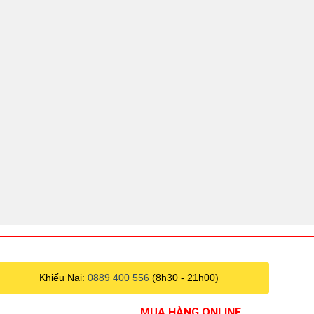
Khiếu Nại:
0889 400 556
(8h30 - 21h00)
MUA HÀNG ONLINE