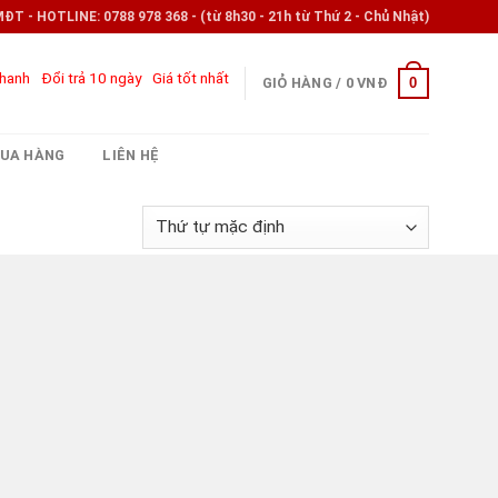
- HOTLINE: 0788 978 368 - (từ 8h30 - 21h từ Thứ 2 - Chủ Nhật)
nhanh
Đổi trả 10 ngày
Giá tốt nhất
0
GIỎ HÀNG /
0
VNĐ
UA HÀNG
LIÊN HỆ