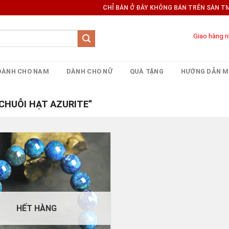
CHỈ BÁN Ở ĐÂY KHÔNG BÁN TRÊN SÀN TMĐT 
Giao hàng 
DÀNH CHO NAM
DÀNH CHO NỮ
QUÀ TẶNG
HƯỚNG DẪN M
HUỖI HẠT AZURITE”
HẾT HÀNG